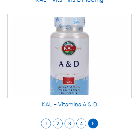
KAL – Vitamina A & D
1
2
3
4
5