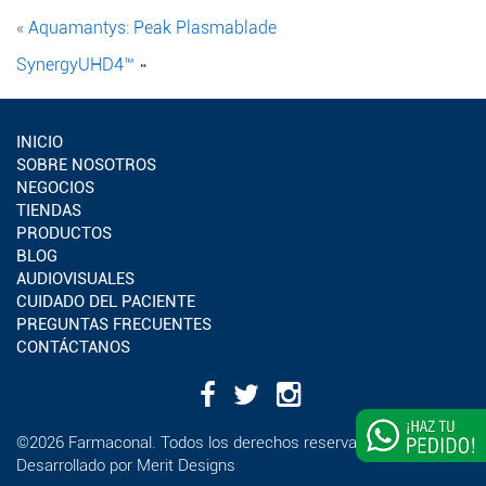
«
Aquamantys: Peak Plasmablade
SynergyUHD4™
»
INICIO
SOBRE NOSOTROS
NEGOCIOS
TIENDAS
PRODUCTOS
BLOG
AUDIOVISUALES
CUIDADO DEL PACIENTE
PREGUNTAS FRECUENTES
CONTÁCTANOS
¿Deseas
©2026 Farmaconal. Todos los derechos reservados
impulsar
Desarrollado por
Merit Designs