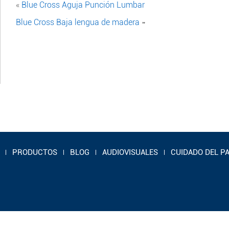
«
Blue Cross Aguja Punción Lumbar
Blue Cross Baja lengua de madera
»
PRODUCTOS
BLOG
AUDIOVISUALES
CUIDADO DEL P