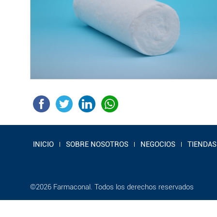
INICIO
SOBRE NOSOTROS
NEGOCIOS
TIENDAS
¿Deseas
©2026 Farmaconal. Todos los derechos reservados
impulsar
tu