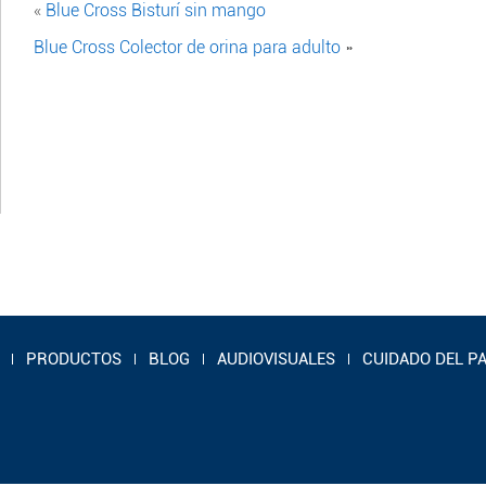
«
Blue Cross Bisturí sin mango
Blue Cross Colector de orina para adulto
»
PRODUCTOS
BLOG
AUDIOVISUALES
CUIDADO DEL P