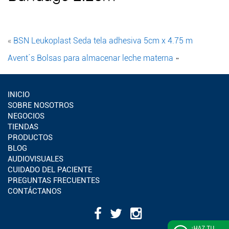
«
BSN Leukoplast Seda tela adhesiva 5cm x 4.75 m
Avent´s Bolsas para almacenar leche materna
»
INICIO
SOBRE NOSOTROS
NEGOCIOS
TIENDAS
PRODUCTOS
BLOG
AUDIOVISUALES
CUIDADO DEL PACIENTE
PREGUNTAS FRECUENTES
CONTÁCTANOS