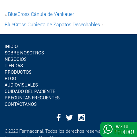
«
BlueCross Cánula de Yankauer
BlueCross Cubierta de Zapatos Desechables
»
INICIO
SOBRE NOSOTROS
NEGOCIOS
TIENDAS
PRODUCTOS
BLOG
AUDIOVISUALES
CUIDADO DEL PACIENTE
PREGUNTAS FRECUENTES
CONTÁCTANOS
¿Deseas
©2026 Farmaconal. Todos los derechos reservados