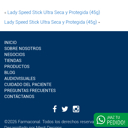
«
Lady Speed Stick Ultra Seca y Protegida (45g)
Lady Speed Stick Ultra Seca y Protegida (45g)
»
INICIO
SOBRE NOSOTROS
NEGOCIOS
TIENDAS
PRODUCTOS
BLOG
AUDIOVISUALES
CUIDADO DEL PACIENTE
PREGUNTAS FRECUENTES
CONTÁCTANOS
¿Deseas
©2026 Farmaconal. Todos los derechos reservados
impulsar
Desarrollado por
Merit Designs