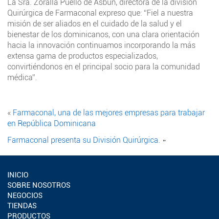
La Sra. Zoralla Puello de Asbun, directora de la división
Quirúrgica de Farmaconal expreso que: “Fiel a nuestra
misión de ser aliados en el cuidado de la salud y el
bienestar de los dominicanos, con una clara orientación
hacia la innovación continuamos incorporando la más
extensa gama de productos especializados,
convirtiéndonos en el principal socio para la comunidad
médica”.
«
Farmaconal, una de las mejores empresas para trabajar
en República Dominicana
Farmaconal presenta su División Quirúrgica.
»
INICIO
SOBRE NOSOTROS
NEGOCIOS
TIENDAS
PRODUCTOS