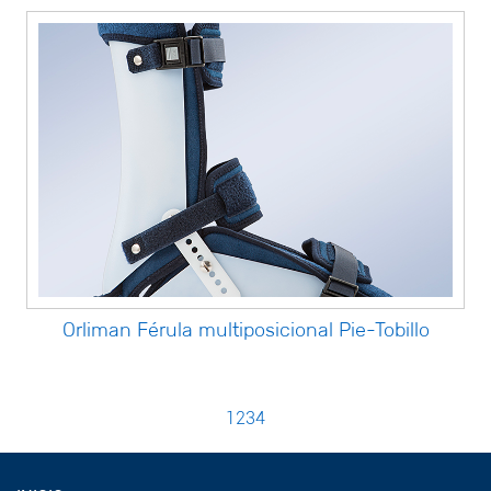
Orliman Férula multiposicional Pie-Tobillo
1
2
3
4