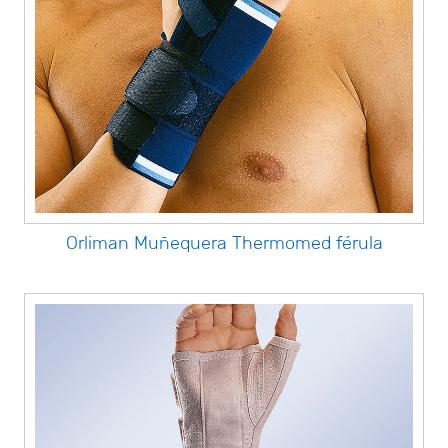
Orliman Muñequera Thermomed férula