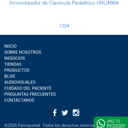
Inmovilizador de Clavícula Pediátrico ORLIMAN
1
2
3
4
INICIO
SOBRE NOSOTROS
NEGOCIOS
TIENDAS
PRODUCTOS
BLOG
AUDIOVISUALES
CUIDADO DEL PACIENTE
PREGUNTAS FRECUENTES
CONTÁCTANOS
¿Deseas
©2026 Farmaconal. Todos los derechos reservados