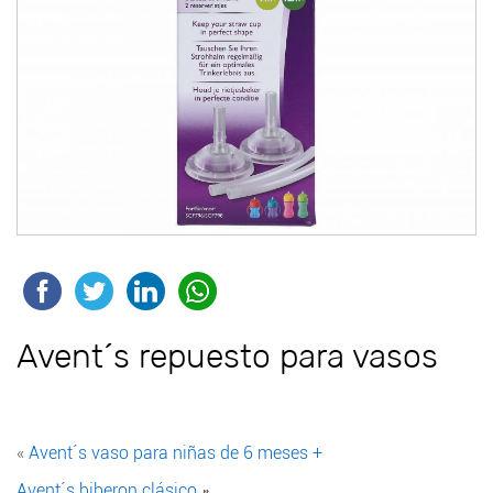
Avent´s repuesto para vasos
«
Avent´s vaso para niñas de 6 meses +
Avent´s biberon clásico
»