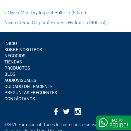
«
Nivea Men Dry Impact Roll-On (50 ml)
Nivea Crema Corporal Express Hydration (400 ml)
»
INICIO
SOBRE NOSOTROS
NEGOCIOS
TIENDAS
PRODUCTOS
BLOG
AUDIOVISUALES
CUIDADO DEL PACIENTE
PREGUNTAS FRECUENTES
CONTÁCTANOS
¿Deseas
©2026 Farmaconal. Todos los derechos reservados
impulsar
Desarrollado por
Merit Designs